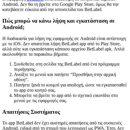
Android. Δεν θα τη βρείτε στο Google Play Store, όμως θα την
κατεβάσετε εύκολα από την ιστοσελίδα του BetLabel.
Πώς μπορώ να κάνω λήψη και εγκατάσταση σε
Android;
Η διαδικασία για λήψη της εφαρμογής σε Android είναι αντίστοιχη
με το iOS. Δεν απαιτείται λήψη BetLabel app από το Play Store,
αλλά ούτε και εγκατάσταση κάποιου αρχείου BetLabel apk. Απλά
ακολουθήστε τα παρακάτω βήματα:
Συνδεθείτε στη σελίδα της BetLabel από ένα πρόγραμμα
περιήγησης.
Ανοίξτε το μενού και πατήστε “Προσθήκη στην αρχική
οθόνη”.
Πατήστε ξανά το κουμπί για αποδοχή, ώστε να εγκατασταθεί
το app στο κινητό σας.
Μπορείτε να βρείτε το app από το σχετικό εικονίδιο στο
μενού με τις εφαρμογές σας.
Απαιτήσεις Συστήματος
Το app BetLabel δεν έχει αυστηρές απαιτήσεις από τις συσκευές
Android, ειδικά από τη στιγμή που λειτουργεί ως PWA. Έτσι, δεν