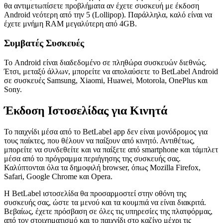
θα αντιμετωπίσετε προβλήματα αν έχετε συσκευή με έκδοση
Android νεότερη από την 5 (Lollipop). Παράλληλα, καλό είναι να
έχετε μνήμη RAM μεγαλύτερη από 4GB.
Συμβατές Συσκευές
Το Android είναι διαδεδομένο σε πληθώρα συσκευών διεθνώς.
Έτσι, μεταξύ άλλων, μπορείτε να απολαύσετε το BetLabel Android
σε συσκευές Samsung, Xiaomi, Huawei, Motorola, OnePlus και
Sony.
Έκδοση Ιστοσελίδας για Κινητά
Το παιχνίδι μέσα από το BetLabel app δεν είναι μονόδρομος για
τους παίκτες, που θέλουν να παίξουν από κινητό. Αντιθέτως,
μπορείτε να συνδεθείτε και να παίξετε από smartphone και τάμπλετ
μέσα από το πρόγραμμα περιήγησης της συσκευής σας.
Καλύπτονται όλα τα δημοφιλή browser, όπως Mozilla Firefox,
Safari, Google Chrome και Opera.
Η BetLabel ιστοσελίδα θα προσαρμοστεί στην οθόνη της
συσκευής σας, ώστε τα μενού και τα κουμπιά να είναι διακριτά.
Βεβαίως, έχετε πρόσβαση σε όλες τις υπηρεσίες της πλατφόρμας,
από τον στοιχηματισμό και το παιχνίδι στο καζίνο μέχρι τις